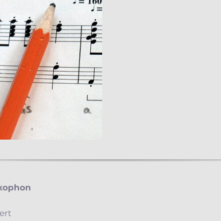
axophon
ert