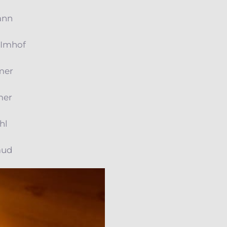
ann
 Imhof
mer
mer
hl
aud