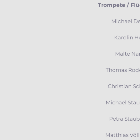
Trompete / Flü
Michael D
Karolin He
Malte Na
Thomas Rod
Christian S
Michael Sta
Petra Stau
Matthias Völ