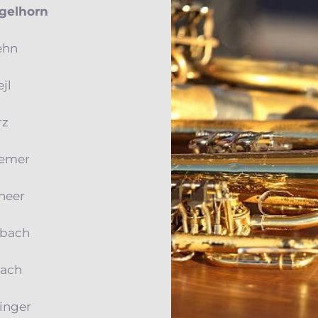
gelhorn
ehn
jl
rz
emer
cheer
ubach
bach
linger