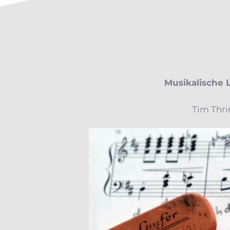
Musikalische 
Tim Thri