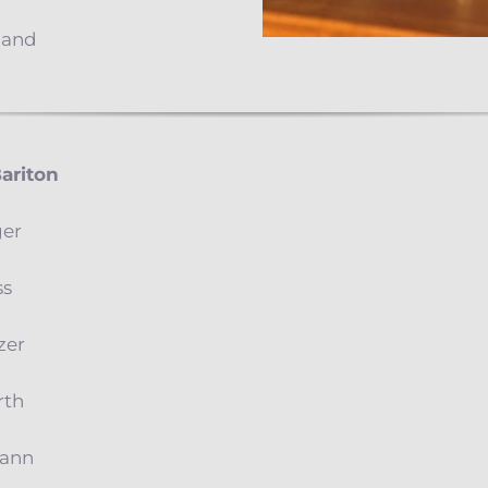
gand
ariton
ger
ss
zer
rth
mann