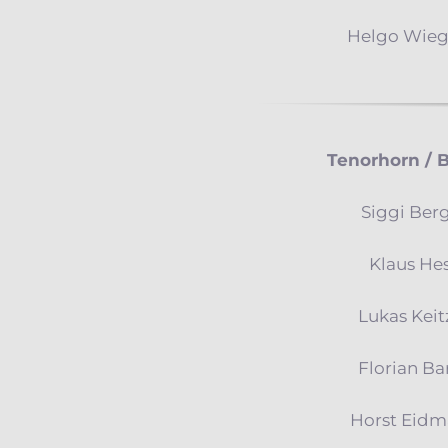
Helgo Wie
Tenorhorn / B
Siggi Ber
Klaus He
Lukas Keit
Florian Ba
Horst Eid