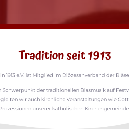
Tradition seit 1913
n 1913 e.V. ist Mitglied im Diözesanverband der Blä
 Schwerpunkt der traditionellen Blasmusik auf Festv
egleiten wir auch kirchliche Veranstaltungen wie Got
Prozessionen unserer katholischen Kirchengemeinde